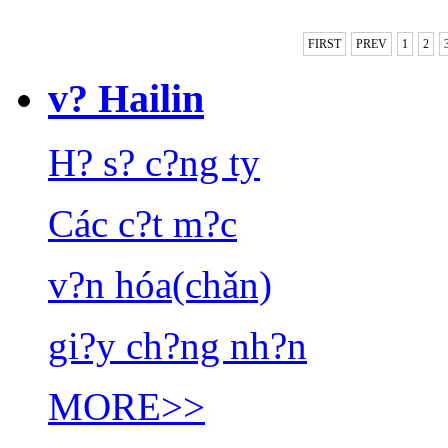
FIRST
PREV
1
2
v? Hailin
H? s? c?ng ty
Các c?t m?c
v?n hóa(chǎn)
gi?y ch?ng nh?n
MORE>>