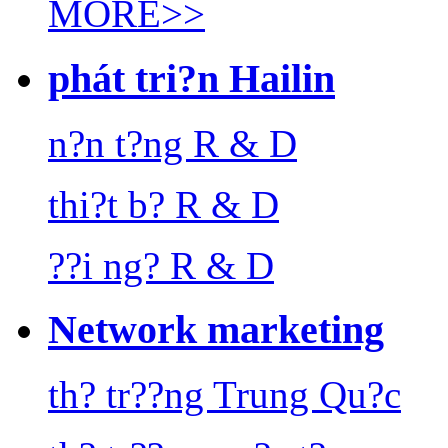
MORE>>
phát tri?n Hailin
n?n t?ng R & D
thi?t b? R & D
??i ng? R & D
Network marketing
th? tr??ng Trung Qu?c