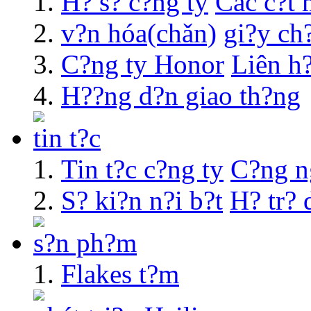
H? s? c?ng ty
Các c?t 
v?n hóa(chǎn)
gi?y ch
C?ng ty Honor
Liên h
H??ng d?n giao th?ng
tin t?c
Tin t?c c?ng ty
C?ng n
S? ki?n n?i b?t
H? tr? 
s?n ph?m
Flakes t?m