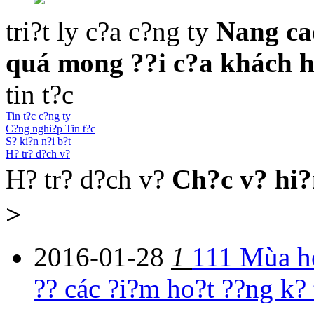
tri?t ly c?a c?ng ty
Nang ca
quá mong ??i c?a khách 
tin t?c
Tin t?c c?ng ty
C?ng nghi?p Tin t?c
S? ki?n n?i b?t
H? tr? d?ch v?
H? tr? d?ch v?
Ch?c v? hi?
>
2016-01-28
1
111 Mùa hè
?? các ?i?m ho?t ??ng k? 