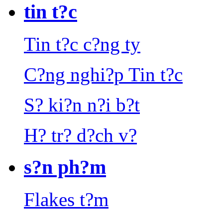
tin t?c
Tin t?c c?ng ty
C?ng nghi?p Tin t?c
S? ki?n n?i b?t
H? tr? d?ch v?
s?n ph?m
Flakes t?m