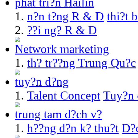
phát tri?n Hailin
n?n t?ng R & D
thi?t 
??i ng? R & D
Network marketing
th? tr??ng Trung Qu?c
tuy?n d?ng
Talent Concept
Tuy?n 
trung tam d?ch v?
h??ng d?n k? thu?t
D?c