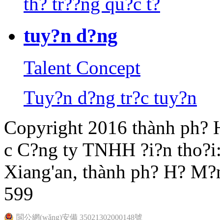
th? tr??ng qu?c t?
tuy?n d?ng
Talent Concept
Tuy?n d?ng tr?c tuy?n
Copyright 2016 thành ph? 
c C?ng ty TNHH ?i?n tho?i
Xiang'an, thành ph? H? M?n
599
閩公網(wǎng)安備 35021302000148號