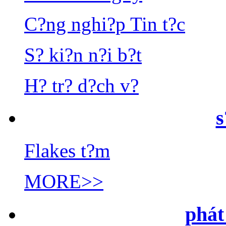
C?ng nghi?p Tin t?c
S? ki?n n?i b?t
H? tr? d?ch v?
Flakes t?m
MORE>>
phát