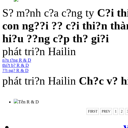
S? m?nh c?a c?ng ty
C?i th
con ng??i ?? c?i thi?n thà
hi?u ??ng c?p th? gi?i
phát tri?n Hailin
n?n t?ng R & D
thi?t b? R & D
??i ng? R & D
phát tri?n Hailin
Ch?c v? h
Tên R & D
FIRST
PREV
1
2