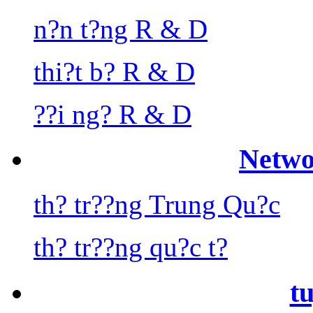
n?n t?ng R & D
thi?t b? R & D
??i ng? R & D
Netwo
th? tr??ng Trung Qu?c
th? tr??ng qu?c t?
t