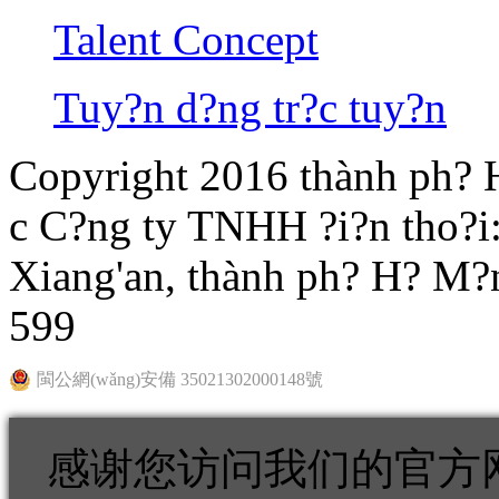
Talent Concept
Tuy?n d?ng tr?c tuy?n
Copyright 2016 thành ph? 
c C?ng ty TNHH ?i?n tho?i
Xiang'an, thành ph? H? M?n
599
閩公網(wǎng)安備 35021302000148號
感谢您访问我们的官方