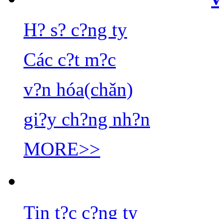
H? s? c?ng ty
Các c?t m?c
v?n hóa(chǎn)
gi?y ch?ng nh?n
MORE>>
Tin t?c c?ng ty