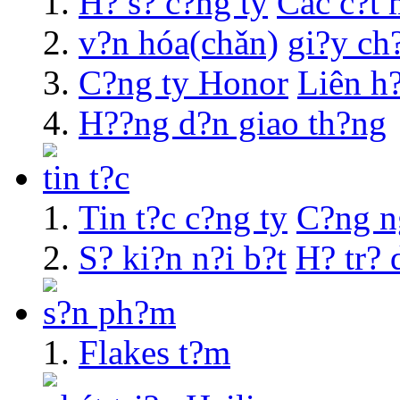
H? s? c?ng ty
Các c?t 
v?n hóa(chǎn)
gi?y ch
C?ng ty Honor
Liên h
H??ng d?n giao th?ng
tin t?c
Tin t?c c?ng ty
C?ng n
S? ki?n n?i b?t
H? tr? 
s?n ph?m
Flakes t?m